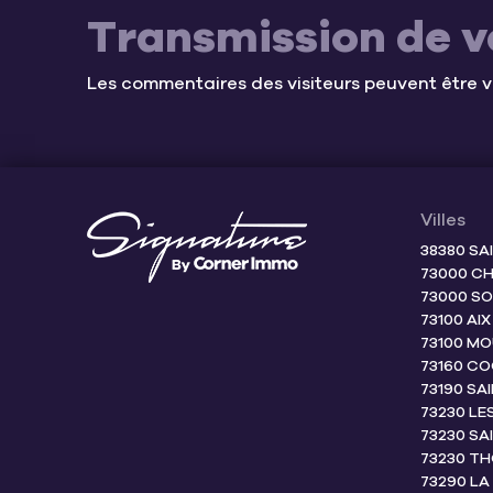
Transmission de v
Les commentaires des visiteurs peuvent être v
Villes
38380 SA
73000 C
73000 S
73100 AIX
73100 M
73160 CO
73190 SA
73230 LE
73230 SA
73230 TH
73290 L