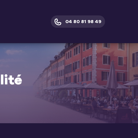
04 80 81 98 49
lité